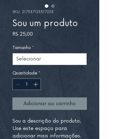
SKU: 217537123517253
Sou um produto
Preço
R$ 25,00
Tamanho
*
Quantidade
*
Adicionar ao carrinho
Sou a descrição do produto. 
Use este espaço para 
adicionar mais informações. 