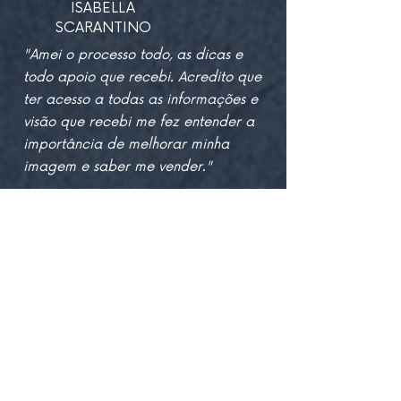
ISABELLA
SCARANTINO
"Amei o processo todo, as dicas e
todo apoio que recebi. Acredito que
ter acesso a todas as informações e
visão que recebi me fez entender a
importância de melhorar minha
imagem e saber me vender."
ENZO MARQUES
"Todo o processo foi muito rico e
me fez relembrar de conquistas
da minha carreira que eu não