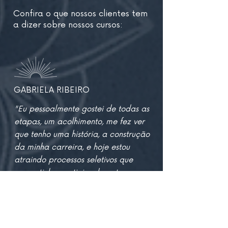
Confira o que nossos clientes tem
a dizer sobre nossos cursos:
GABRIELA RIBEIRO
"Eu pessoalmente gostei de todas as
etapas, um acolhimento, me fez ver
que tenho uma história, a construção
da minha carreira, e hoje estou
atraindo processos seletivos que
nunca tinha participado antes e
acredito que será questão de
tempo para dar match com uma
vaga, que vá de encontro aos meus
ideais. Eu por mim teria uma sessão