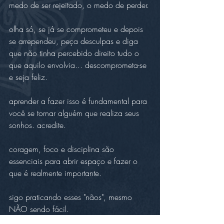
medo de ser rejeitado, o medo de perder.
olha só, se já se comprometeu e depois 
se arrependeu, peça desculpas e diga 
que não tinha percebido direito tudo o 
que aquilo envolvia... descomprometa-se 
e seja feliz.
aprender a fazer isso é fundamental para 
você se tornar alguém que realiza seus 
sonhos. acredite.
coragem, foco e disciplina são 
essenciais para abrir espaço e fazer o 
que é realmente importante.
sigo praticando esses "nãos", mesmo 
NÃO sendo fácil.