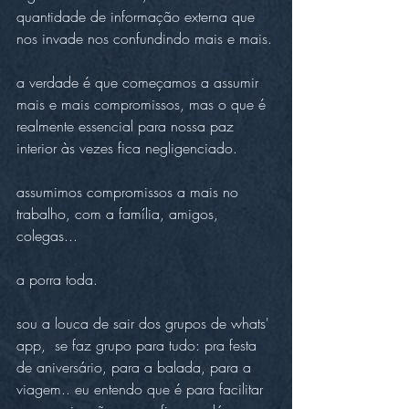
quantidade de informação externa que 
nos invade nos confundindo mais e mais.
a verdade é que começamos a assumir 
mais e mais compromissos, mas o que é 
realmente essencial para nossa paz 
interior às vezes fica negligenciado.
assumimos compromissos a mais no 
trabalho, com a família, amigos, 
colegas... 
a porra toda.
sou a louca de sair dos grupos de whats' 
app,  se faz grupo para tudo: pra festa 
de aniversário, para a balada, para a 
viagem.. eu entendo que é para facilitar 