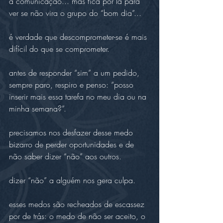
a comunicação... mas fica por lá para 
ver se não vira o grupo do “bom dia”...
é verdade que descomprometer-se é mais 
difícil do que se comprometer.
antes de responder “sim” a um pedido, 
sempre paro, respiro e penso: “posso 
inserir mais essa tarefa no meu dia ou na 
minha semana?”.
precisamos nos desfazer desse medo 
bizarro de perder oportunidades e de 
não saber dizer “não” aos outros.
dizer “não” a alguém nos gera culpa.
esses medos são recheados de escassez 
por de trás: o medo de não ser aceito, o 