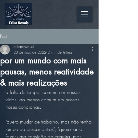
Post
erikarnovais4
23 de mar. de 2022
2 min de leitura
por um mundo com mais
pausas, menos reatividade
& mais realizações
a falta de tempo, comum em nossas 
vidas, ao menos comum em nossas 
frases cotidianas.
"quero mudar de trabalho, mas não tenho 
tempo de buscar outros", "quero tanto 
fazer uma transição de carreira, mas 