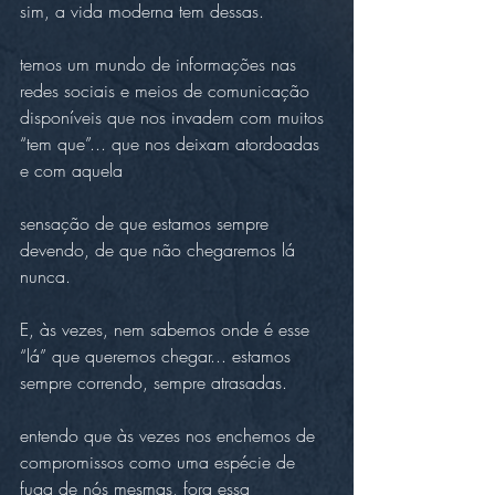
sim, a vida moderna tem dessas.
temos um mundo de informações nas 
redes sociais e meios de comunicação 
disponíveis que nos invadem com muitos 
“tem que”... que nos deixam atordoadas 
e com aquela 
sensação de que estamos sempre 
devendo, de que não chegaremos lá 
nunca.
E, às vezes, nem sabemos onde é esse 
“lá” que queremos chegar... estamos 
sempre correndo, sempre atrasadas.
entendo que às vezes nos enchemos de 
compromissos como uma espécie de 
fuga de nós mesmas, fora essa 